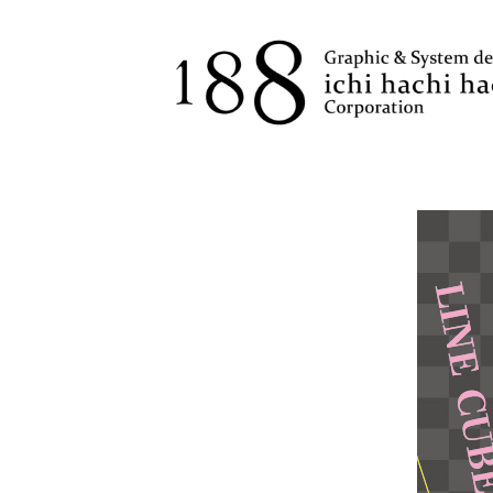
コ
ン
テ
ン
ツ
へ
ス
キ
ッ
プ