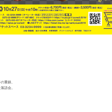
界の重鎮、
た落語会。