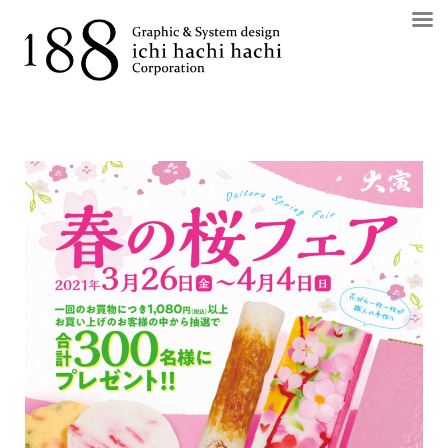
コ
ン
テ
ン
ツ
へ
ス
キ
ッ
プ