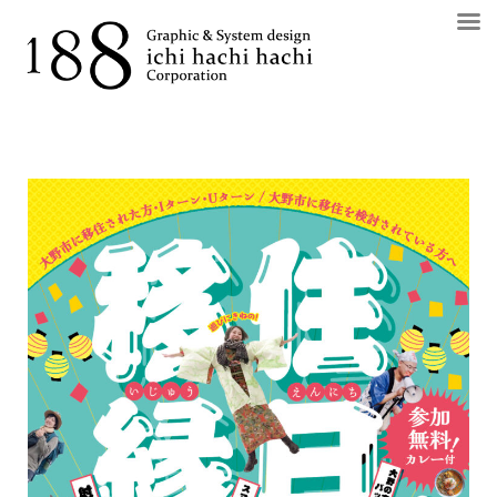
コ
ン
テ
ン
ツ
へ
ス
キ
ッ
プ