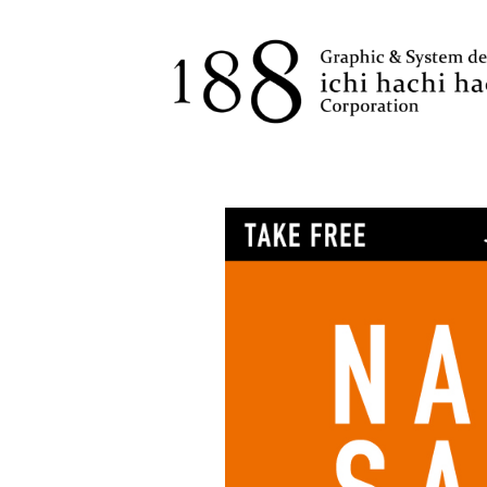
コ
ン
テ
ン
ツ
へ
ス
キ
ッ
プ