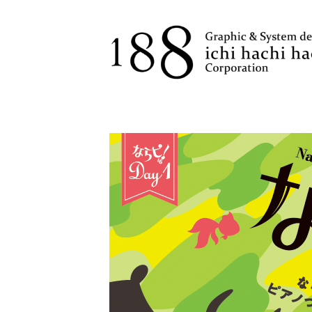
コ
ン
テ
ン
ツ
へ
ス
キ
ッ
プ