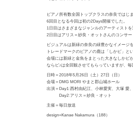
ピアノ所有数全国トップクラスの奈良ではじま
6回目となる今回は初の2Days開催でした。
1日目はさまざまなジャンルのアーティストを
2日目はアリス＝紗良・オットさんのコンサー
ビジュアルは新緑の奈良の緑豊かなイメージ
トレードマークのピアノの鹿は「しかピ」と
会場には新緑と金魚をまとった大きなしかピ
ならピ♪は全回観させてもらっていますが、毎
日時＝2018年5月26日（土）27日（日）
会場＝DMG MORI やまと郡山城ホール
出演＝Day1:西村由紀江、小林愛実、大塚 愛
Day2:アリス＝紗良・オット
主催＝毎日放送
design=Kanae Nakamura（188）