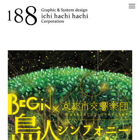
コ
ン
テ
ン
ツ
へ
ス
キ
ッ
プ