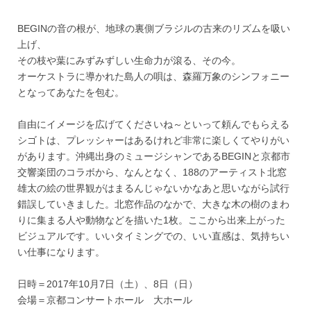
BEGINの音の根が、地球の裏側ブラジルの古来のリズムを吸い
上げ、
その枝や葉にみずみずしい生命力が滾る、その今。
オーケストラに導かれた島人の唄は、森羅万象のシンフォニー
となってあなたを包む。
自由にイメージを広げてくださいね～といって頼んでもらえる
シゴトは、プレッシャーはあるけれど非常に楽しくてやりがい
があります。沖縄出身のミュージシャンであるBEGINと京都市
交響楽団のコラボから、なんとなく、188のアーティスト北窓
雄太の絵の世界観がはまるんじゃないかなあと思いながら試行
錯誤していきました。北窓作品のなかで、大きな木の樹のまわ
りに集まる人や動物などを描いた1枚。ここから出来上がった
ビジュアルです。いいタイミングでの、いい直感は、気持ちい
い仕事になります。
日時＝2017年10月7日（土）、8日（日）
会場＝京都コンサートホール 大ホール