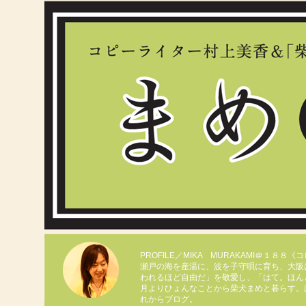
PROFILE／MIKA MURAKAMI＠１８８
瀬戸の海を産湯に、波を子守唄に育ち、大阪
われるほど自由だ」を敬愛し、「はて。ほん
月よりひょんなことから柴犬まめと暮らす。
れからブログ。