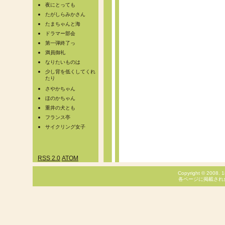
夜にとっても
たがしらみかさん
たまちゃんと海
ドラマー部会
第一弾終了っ
満員御礼
なりたいものは
少し背を低くしてくれ
たり
さやかちゃん
ほのかちゃん
重井の犬とも
フランス亭
サイクリング女子
RSS 2.0
ATOM
Copyright © 2008. 1
各ページに掲載され