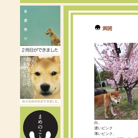
満開
白、
濃いピンク
薄いピンク、