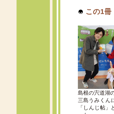
この1冊
島根の宍道湖
三島うみくん
「しんじ帖」