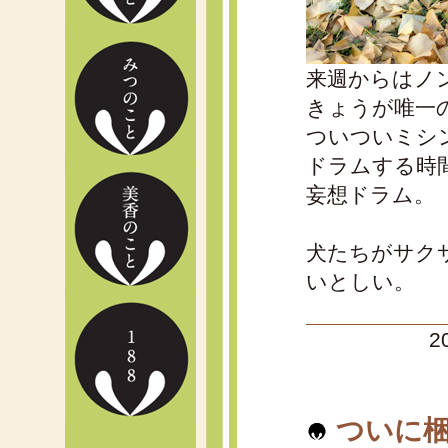
来週からはノ
きょうが唯一
ついついミシ
ドラムする時
妄想ドラム。
犬たちがサク
いとしい。
2
ついに梱