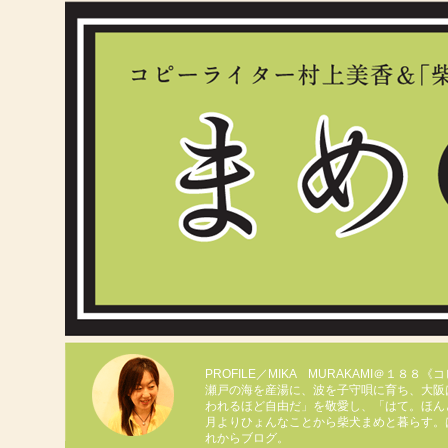
PROFILE／MIKA MURAKAMI＠１８８
瀬戸の海を産湯に、波を子守唄に育ち、大阪
われるほど自由だ」を敬愛し、「はて。ほん
月よりひょんなことから柴犬まめと暮らす。
れからブログ。