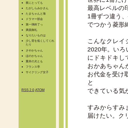
夜にとっても
最高レベルの
たがしらみかさん
たまちゃんと海
1冊ずつ違う
ドラマー部会
でつかう菱形
第一弾終了っ
満員御礼
なりたいものは
こんなクレイ
少し背を低くしてくれ
たり
2020年。い
さやかちゃん
ほのかちゃん
にドキドキし
重井の犬とも
おかあちゃん
フランス亭
サイクリング女子
お代金を受け
と
できている気
RSS 2.0
ATOM
すみからすみ
届けたい。ク