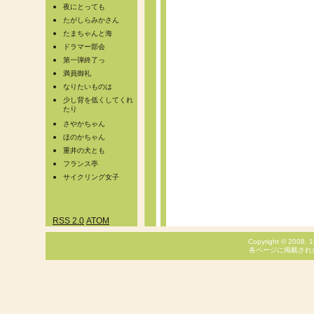
夜にとっても
たがしらみかさん
たまちゃんと海
ドラマー部会
第一弾終了っ
満員御礼
なりたいものは
少し背を低くしてくれ
たり
さやかちゃん
ほのかちゃん
重井の犬とも
フランス亭
サイクリング女子
RSS 2.0
ATOM
Copyright © 2008. 1
各ページに掲載され