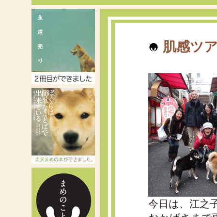
肌感ツア
今日は、江之