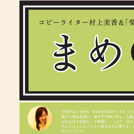
PROFILE／MIKA MURAKAMI＠１８８
瀬戸の海を産湯に、波を子守唄に育ち、大阪
われるほど自由だ」を敬愛し、「はて。ほん
月よりひょんなことから柴犬まめと暮らす。
れからブログ。