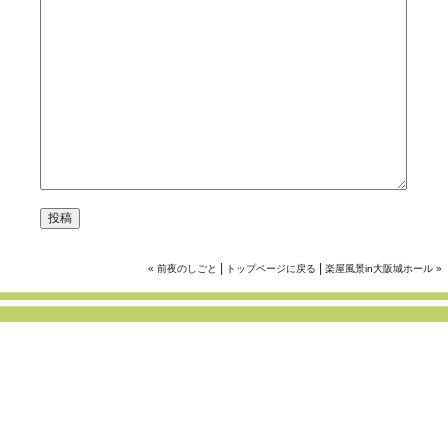
|
|
« 前夜のしごと
トップページに戻る
楽屋風景in大阪城ホール »