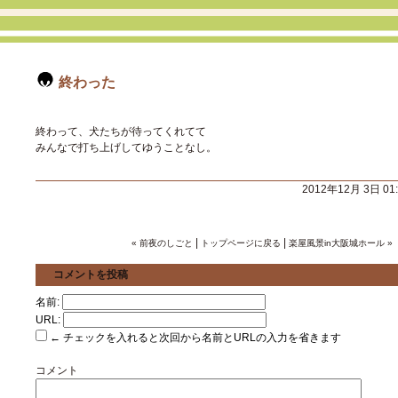
終わった
終わって、犬たちが待ってくれてて
みんなで打ち上げしてゆうことなし。
2012年12月 3日 01
|
|
« 前夜のしごと
トップページに戻る
楽屋風景in大阪城ホール »
コメントを投稿
名前:
URL:
← チェックを入れると次回から名前とURLの入力を省きます
コメント