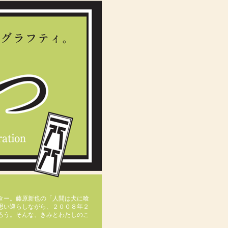
ター。藤原新也の「人間は犬に喰
思い巡らしながら、２００８年２
ろう。そんな、きみとわたしのこ