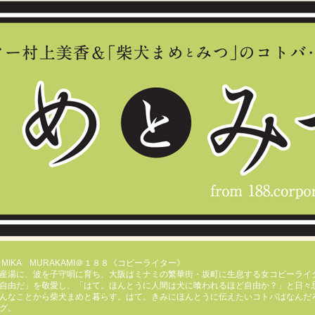
E／MIKA MURAKAMI＠１８８《コピーライター》
産湯に、波を子守唄に育ち、大阪はミナミの繁華街・坂町に生息する女コピーライ
自由だ」を敬愛し、「はて。ほんとうに人間は犬に喰われるほど自由か？」と日々
んなことから柴犬まめと暮らす。はて。きみにほんとうに伝えたいコトバはなんだ
グ。