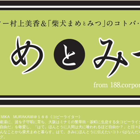
E／MIKA MURAKAMI＠１８８《コピーライター》
産湯に、波を子守唄に育ち、大阪はミナミの繁華街・坂町に生息する女コピーライ
自由だ」を敬愛し、「はて。ほんとうに人間は犬に喰われるほど自由か？」と日々
んなことから柴犬まめと暮らす。はて。きみにほんとうに伝えたいコトバはなんだ
グ。