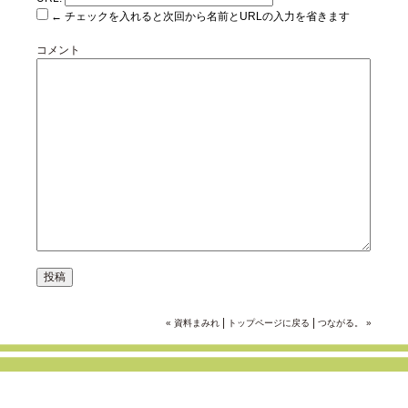
← チェックを入れると次回から名前とURLの入力を省きます
コメント
|
|
« 資料まみれ
トップページに戻る
つながる。 »