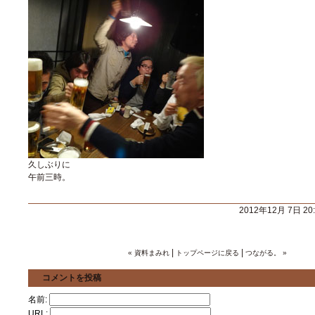
久しぶりに
午前三時。
2012年12月 7日 20
|
|
« 資料まみれ
トップページに戻る
つながる。 »
コメントを投稿
名前:
URL: