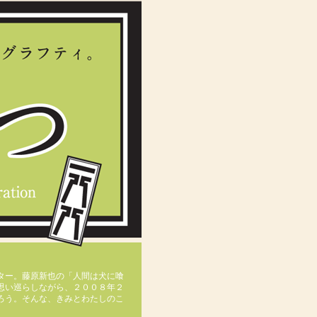
ター。藤原新也の「人間は犬に喰
思い巡らしながら、２００８年２
ろう。そんな、きみとわたしのこ