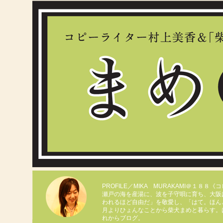
PROFILE／MIKA MURAKAMI＠１８８
瀬戸の海を産湯に、波を子守唄に育ち、大阪
われるほど自由だ」を敬愛し、「はて。ほん
月よりひょんなことから柴犬まめと暮らす。
れからブログ。