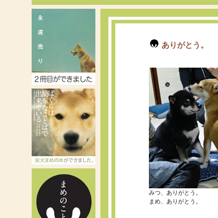
ありがとう。
みつ、ありがとう。
まめ、ありがとう。