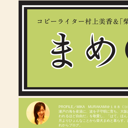
PROFILE／MIKA MURAKAMI＠１８８
瀬戸の海を産湯に、波を子守唄に育ち、大阪
われるほど自由だ」を敬愛し、「はて。ほん
月よりひょんなことから柴犬まめと暮らす。
れからブログ。