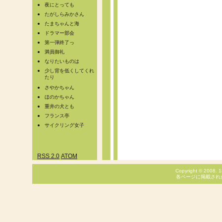
夜にとっても
たがしらみかさん
たまちゃんと海
ドラマー部会
第一弾終了っ
満員御礼
なりたいものは
少し背を低くしてくれ
たり
さやかちゃん
ほのかちゃん
重井の犬とも
フランス亭
サイクリング女子
RSS 2.0
ATOM
Copyright © 2008. 1
各ページに掲載され